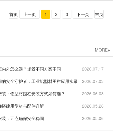
首页
上一页
1
2
3
下一页
末页
MORE+
室内外怎么选？场景不同方案不同
2026.07.17
间的安全守护者：工业铝型材围栏应用实录
2026.07.03
包安装：铝型材围栏安装方式如何选？
2026.06.08
梯搭建用型材与配件详解
2026.05.28
安装：五点确保安全稳固
2026.05.06