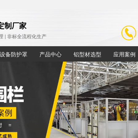
定制厂家
管理 | 非标全流程化生产
设备防护罩
产品中心
铝型材选型
应用案例