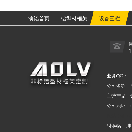
澳铝首页
铝型材框架
设备围栏
1
业务QQ：
公司名称：
主营产品：
公司地址：中
网站XML地
*本网站已