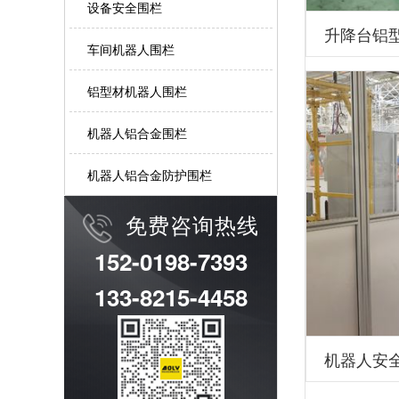
设备安全围栏
升降台铝
车间机器人围栏
铝型材机器人围栏
机器人铝合金围栏
机器人铝合金防护围栏
免费咨询热线
152-0198-7393
133-8215-4458
机器人安