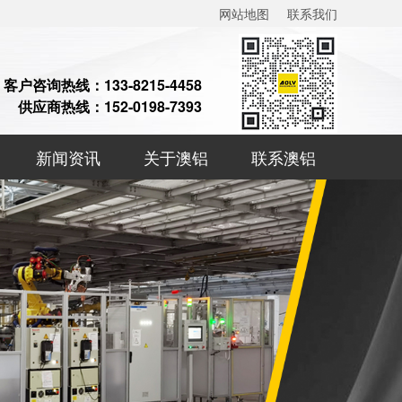
网站地图
联系我们
客户咨询热线：133-8215-4458
供应商热线：152-0198-7393
新闻资讯
关于澳铝
联系澳铝