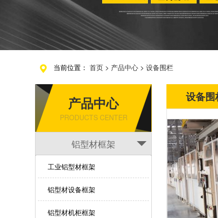
当前位置：
首页
>
产品中心
>
设备围栏
设备围
产品中心
PRODUCTS CENTER
铝型材框架
工业铝型材框架
铝型材设备框架
铝型材机柜框架