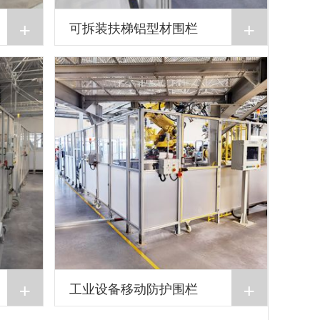
+
+
可拆装扶梯铝型材围栏
+
+
工业设备移动防护围栏