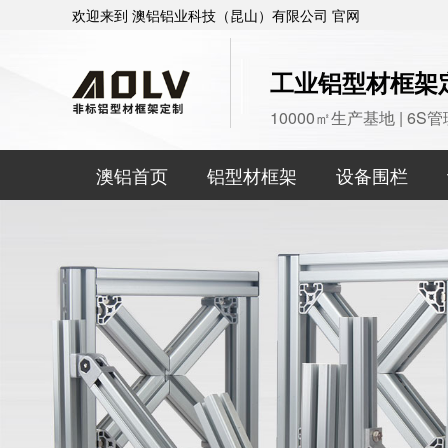
欢迎来到 澳铝铝业科技（昆山）有限公司 官网
工业铝型材框架
10000㎡生产基地 | 6S
澳铝首页
铝型材框架
设备围栏