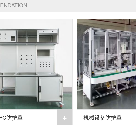
ENDATION
+
PC防护罩
机械设备防护罩