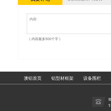
( 内容最多500个字 )
澳铝首页
铝型材框架
设备围栏
1