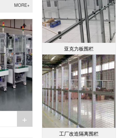
MORE+
亚克力板围栏
+
工厂改造隔离围栏