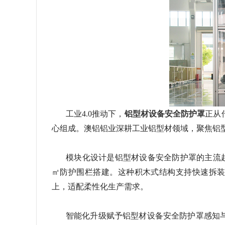
工业
4.0推动下，
铝型材设备安全防护罩
正从
心组成。澳铝铝业深耕工业铝型材领域，聚焦铝
模块化设计是铝型材设备安全防护罩的主流
㎡防护围栏搭建。这种积木式结构支持快速拆装
上，适配柔性化生产需求。
智能化升级赋予铝型材设备安全防护罩感知