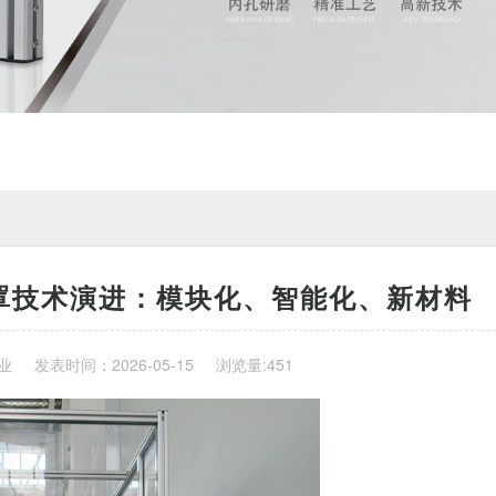
罩技术演进：模块化、智能化、新材料
业
发表时间：2026-05-15
浏览量:451